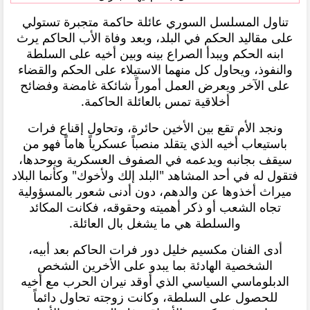
تناول المسلسل السوري عائلة حاكمة متجبرة تستولي
على مقاليد الحكم في البلد، وبعد وفاة الأب الحاكم يرث
ابنه الحكم ويبدأ الصراع بينه وبين أخيه على السلطة
والنفوذ، ويحاول كل منهما الاستيلاء على الحكم والقضاء
على الآخر ويعرض العمل أموراً شائكة غامضة وفضائح
أخلاقية تمس بالعائلة الحاكمة.
ونجد الأم تقع بين الأخين حائرة، وتحاول إقناع فرات
باستيعاب أخيه الذي يتقلد منصباً عسكرياً هاماً فهو من
سيقف بجانبه ويدعمه في الصفوف العسكرية ويوحدها،
فتقول له في أحد المشاهد "البلد إلك ولأخوك" وكأنما البلاد
ميراث أخذوها عن والدهم، دون أدنى شعور بالمسؤولية
تجاه الشعب أو ذكر أهميته وحقوقه، فكانت المكائد
والسلطة هي ما يشغل بال العائلة.
أدى الفنان مكسيم خليل دور فرات الحاكم بعد أبيه،
الشخصية الهادئة بما يبدو على الأخرين الشخص
الدبلوماسي السياسي الذي أوقد نيران الحرب مع أخيه
للحصول على السلطة، وكانت زوجته تحاول دائماً