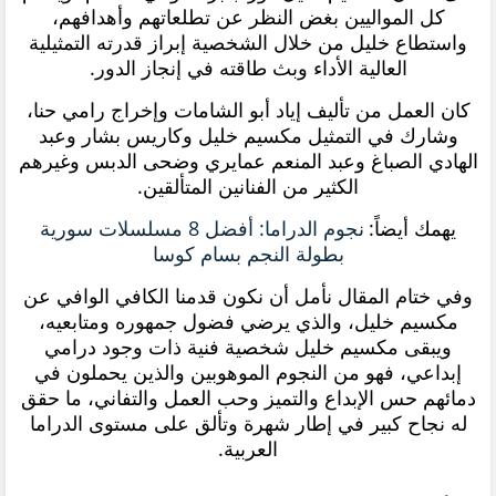
كل المواليين بغض النظر عن تطلعاتهم وأهدافهم،
واستطاع خليل من خلال الشخصية إبراز قدرته التمثيلية
العالية الأداء وبث طاقته في إنجاز الدور.
كان العمل من تأليف إياد أبو الشامات وإخراج رامي حنا،
وشارك في التمثيل مكسيم خليل وكاريس بشار وعبد
الهادي الصباغ وعبد المنعم عمايري وضحى الدبس وغيرهم
الكثير من الفنانين المتألقين.
يهمك أيضاً:
نجوم الدراما: أفضل 8 مسلسلات سورية
بطولة النجم بسام كوسا
وفي ختام المقال نأمل أن نكون قدمنا الكافي الوافي عن
مكسيم خليل، والذي يرضي فضول جمهوره ومتابعيه،
ويبقى مكسيم خليل شخصية فنية ذات وجود درامي
إبداعي، فهو من النجوم الموهوبين والذين يحملون في
دمائهم حس الإبداع والتميز وحب العمل والتفاني، ما حقق
له نجاح كبير في إطار شهرة وتألق على مستوى الدراما
العربية.