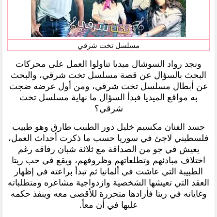
مسلسل تخت شرقي
ونجد رواد السوشال ميديا تناولوا العمل على محركات
البحث بالسؤال عن قصة مسلسل تخت شرقي، والبحث
عن أبطال مسلسل تخت شرقي، ومن أول عرضه ضجت
به مواقع الميديا فبدأ السؤال ما نهاية مسلسل تخت
شرقي؟
جسد الفنان مكسيم خليل دور الطبيب طارق وهو طبيب
فلسطيني لاجئ في سوريا حسب ما ذكرت أحداث العمل،
يعيش في جو من الصداقة مع ثلاثة شبان رفاقه رغم
اختلاف مبادئهم وتطلعاتهم وظروفهم، ويقع في حب ريتا
الطبيبة التي عاشت في ألمانيا ثم تبدأ براعته في إظهار
العقد التي تعيشها الشخصية وازدواجية مشاعره ومتطلباته
وغاياته في ريتا فأرادها متحررة للأقصى معه وينفذ حكمه
عليها في أن معاً.