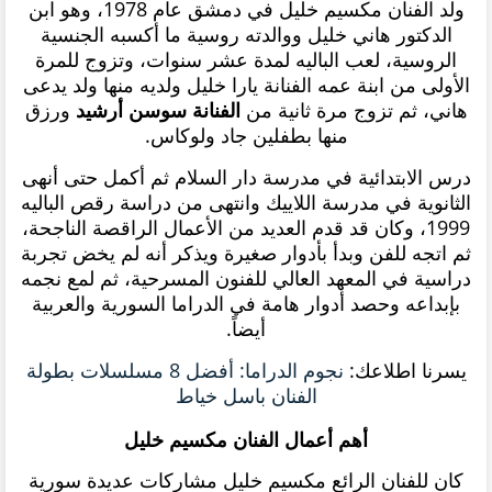
ولد الفنان مكسيم خليل في دمشق عام 1978، وهو ابن
الدكتور هاني خليل ووالدته روسية ما أكسبه الجنسية
الروسية، لعب الباليه لمدة عشر سنوات، وتزوج للمرة
الأولى من ابنة عمه الفنانة يارا خليل ولديه منها ولد يدعى
هاني، ثم تزوج مرة ثانية من
الفنانة
سوسن أرشيد
ورزق
منها بطفلين جاد ولوكاس.
درس الابتدائية في مدرسة دار السلام ثم أكمل حتى أنهى
الثانوية في مدرسة اللاييك وانتهى من دراسة رقص الباليه
1999، وكان قد قدم العديد من الأعمال الراقصة الناجحة،
ثم اتجه للفن وبدأ بأدوار صغيرة ويذكر أنه لم يخض تجربة
دراسية في المعهد العالي للفنون المسرحية، ثم لمع نجمه
بإبداعه وحصد أدوار هامة في الدراما السورية والعربية
أيضاً.
يسرنا اطلاعك:
نجوم الدراما: أفضل 8 مسلسلات بطولة
الفنان باسل خياط
أهم أعمال الفنان مكسيم خليل
كان للفنان الرائع مكسيم خليل مشاركات عديدة سورية