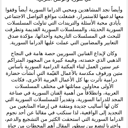
وأيضاً نجد المشاهدين ومحبي الدراما السورية أيضاً وقفوا
معها لدعمها للاستمرار، فشغلت مواقع التواصل الاجتماعي
بأيادي محبة الأسئلة والتريندات التي تناولت المسلسلات
السورية الحديثة، والمسلسلات السورية القديمة وتطرقت
للبحث في المسلسلات التاريخية وأحداثها، مؤكدة صدق
التعابير والمضامين التي عملت عليها الدراما السورية.
وكان لإبداع الفنانين السوريين حصة هامة في النجاح
الذهبي الذي حصدته، وقيمة كبيرة من المجهود المتراكم
عبر سنين العمل لبناء المكتبة الدرامية السورية بأساس
متين ورفوف مكدسة بالأعمال القيّمة التي أنشأت حضارة
درامية تأثرت بها كل الأعمال العربية الأخرى، فكانت
الأولى محاولين مماثلتها في مختلف المسلسلات
العربية،
وانطلاقاً من أهمية الفنان السورية في صناعة
المجد للدراما السورية، وتقديراً للمسلسلات السورية التي
كان لها أساليب جديدة ومتقنة في إرضاء المتابعين من
التجديد إلى الواقعية، لذا سنكتب في مقالنا عن أحد نجوم
الدراما السورية التي استحقت الكثير من التشجيع والدعم،
واخترنا لنضع بين سطور المقال أهم المحطات من حياة