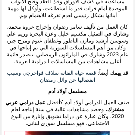
مساعدته في كشف الأوراق وفك العقد وفتح الأبواب
الموصدة أمام فرات قدر ما استطاعت، وأوكل لها مهمة
أبنائها بشكل رئيسي لعدم تفرغه للاهتمام بهم.
كان العمل من تأليف سامر رضوان وإخراج عروة محمد،
وشارك في التمثيل مكسيم خليل وعزة البحرة وريم علي
وسوسن أرشيد ومازن الناطور وغطفان غنوم ومرح جبر،
وكان من أهم المسلسلات السورية التي تم إنتاجها في
عام 2023 وشارك في الماراثون الرمضاني ليتصدر قائمة
أعلى مشاهدات بين المسلسلات الدرامية العربية.
قد يهمك أيضاً:
قصة حياة الفنانة سلاف فواخرجي وسبب
انفصالها عن وائل رمضان
مسلسل أولاد أدم
صنف العمل الدرامي أولاد أدم كأفضل
عمل درامي عربي
مشترك
، وحصد مشاهدات عالية في سنة إنتاجه لعام
2020، وكان عبارة عن دراما تشويق وإثارة من النوع
الاجتماعي، فهو مسلسل سوري لبناني.