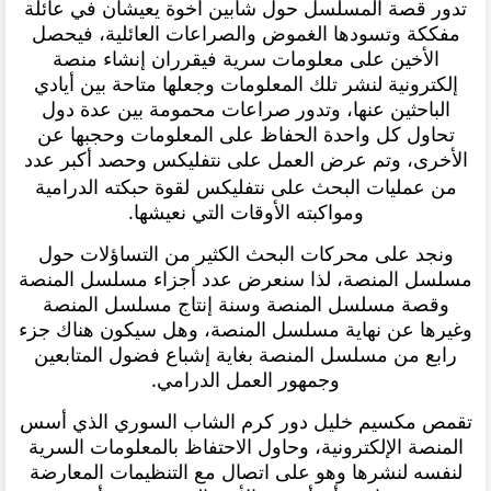
تدور قصة المسلسل حول شابين أخوة يعيشان في عائلة
مفككة وتسودها الغموض والصراعات العائلية، فيحصل
الأخين على معلومات سرية فيقرران إنشاء منصة
إلكترونية لنشر تلك المعلومات وجعلها متاحة بين أيادي
الباحثين عنها، وتدور صراعات محمومة بين عدة دول
تحاول كل واحدة الحفاظ على المعلومات وحجبها عن
الأخرى، وتم عرض العمل على نتفليكس وحصد أكبر عدد
من عمليات البحث على
نتفليكس
لقوة حبكته الدرامية
ومواكبته الأوقات التي نعيشها.
ونجد على محركات البحث الكثير من التساؤلات حول
مسلسل المنصة، لذا سنعرض عدد أجزاء مسلسل المنصة
وقصة مسلسل المنصة وسنة إنتاج مسلسل المنصة
وغيرها عن نهاية مسلسل المنصة، وهل سيكون هناك جزء
رابع من مسلسل المنصة بغاية إشباع فضول المتابعين
وجمهور العمل الدرامي.
تقمص مكسيم خليل دور كرم الشاب السوري الذي أسس
المنصة الإلكترونية، وحاول الاحتفاظ بالمعلومات السرية
لنفسه لنشرها وهو على اتصال مع التنظيمات المعارضة