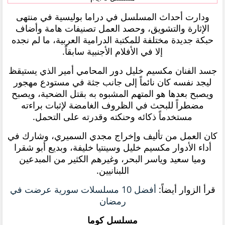
ودارت أحداث المسلسل في دراما بوليسية في منتهى
الإثارة والتشويق، وحصد العمل تصنيفات هامة وأضاف
حبكة جديدة مختلفة للمكتبة الدرامية العربية، ما لم نجده
إلا في الأفلام الأجنبية سابقاً.
جسد الفنان مكسيم خليل دور المحامي أمير الذي يستيقظ
ليجد نفسه كان نائماً إلى جانب جثة في مستودع مهجور
ويصبح بعدها هو المتهم المشبوه به بقتل الضحية، ويصبح
مضطراً للبحث في الظروف الغامضة لإثبات براءته
مستخدماً ذكائه وحنكته وقدرته على التحمل.
كان العمل من تأليف وإخراج مجدي السميري، وشارك في
أداء الأدوار مكسيم خليل وسينتيا خليفة، وبديع أبو شقرا
وميا سعيد وياسر البحر، وغيرهم الكثير من المبدعين
اللبنانيين.
قرأ الزوار أيضاً:
أفضل 10 مسلسلات سورية عرضت في
رمضان
مسلسل كوما