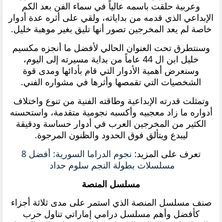
وعربية حلقت باسمه عالياً في سماء الفن بعد الكم
الإبداعي الذي قدمه من بداياته، ولقي على أثره عدة أدوار
خاصة لم يعد المخرجين تصور أنها تليق بغير موهبة خليل.
وسنتطرق تحت العنوان الحالي لأفضل ما أنجزه مكسيم
خليل ابن ال 44 عاماً من بداية مسيرته إلى اليوم،
وسنعرض أهمية الأدوار التي قام بأدائها ومدى قوة
الشخصيات التي تقمصها وأثرها في مشواره الفني.
وتمثلت قدرته الإبداعية وطاقته الفنية من تنوع واختلاف
أدواره ما زاد معجبيه وأكسبه نجومية متقدمة، واستحسنه
الكثير من المخرجين العرب في أدوار حساسة ودقيقة
ليبدع ويتألق فوق الحدود والظنون المرجوة.
تعرف على المزيد:
نجوم الدراما السورية: أفضل 8
مسلسلات بطولة النجم سلوم حداد
مسلسل المنصة
صنف مسلسل المنصة الذي استمر على مدى ثلاثة أجزاء
كأفضل وأهم مسلسل درامي إماراتي تناول حرب