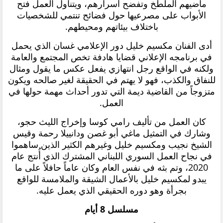
ماضيهم الملطخ وتفضح أسرارهم، ويتناول العمل فتح
الأبواب على مصرعيها حول فضائح تنتمي للشخصيات
باختلاف بيئاتهم ومحيطهم.
أدى الفنان مكسيم خليل دور الإعلامي غسان الذي يحمل
في برنامجه الإعلاني قضايا هادفة تخص المجتمع والعامة
ولكنه في الواقع رجل انتهازي يفعل عكس ما يقول ومثال
للنفاق والكذب، فهو لا يهتم في الحقيقة لغير صالحه ويكون
متزوجاً من القاضية ديمة التي تدور أحداث مهمة حولها في
العمل.
كان العمل من تأليف رامي كوسا وإخراج الليث حجو،
وشارك في التمثيل ماغي أبو غصن ودانييلا رحمة وقيس
الشيخ نجيب ومكسيم خليل وغيرهم الكثير الذين ساهموا
في نجاح العمل السوري اللبناني المشترك الذي أُنتج عام
2020، وتم بثه في نفس العام وكان عاماً حافلاً على ما
يبدو لمكسيم خليل بالأعمال الشيقة والملامسة للواقع
بجرأة وهو دوره الحقيقي الذي يعمل عليه.
مسلسل 8 أيام