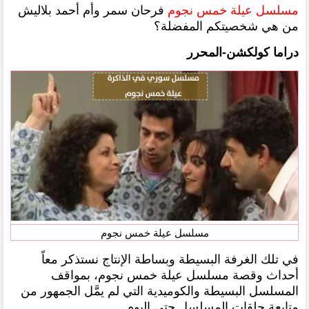
مسلسل عيلة خمس نجوم
فرحان سمر وأم أحمد بلاليش
من هي شخصيتكم المفضلة؟
دراما كولكشن-المحرر
مسلسل عيلة خمس نجوم
في تلك الغرفة البسيطة وبساطة الإنتاج نستذكر معاً
أحداث وقصة مسلسل عيلة خمس نجوم، بمواقف
المسلسل البسيطة والكوميدية التي لم يمَّل الجمهور من
متابعة حلقات المسلسل حتى اليوم.