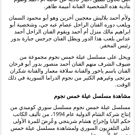
بتأدية هذه الشخصية الفنانة أميمة طاهر.
ولأم أحمد بلاليش معجبين آخرين وهو أبو محمود السمان
ويلعب دوره الفنان الراحل عصام عبه جي، وشخصية أبو
ابراهيم مالك منزل أم أحمد ويقوم الفنان الراحل أحمد
عداس بلعب هذا الدور ويطل الفنان جرجس جبارة بدور
رئيس المخفر.
ويحل على مسلسل عيلة خمس نجوم مجموعة من
ضيوف الشرف منهم الفنان أحمد منصور بدور أبو فرحان
الفنان باسم ياخور والفنانة سلافة معمار والفنانة شكران
مرتجى وغيرهم الكثير من نجوم الدراما السورية في ذلك
الوقت.
مشاهدة مسلسل عيلة خمس نجوم
مسلسل عيلة خمس نجوم مسلسل سوري كوميدي من
إنتاج شركة الشام الدولية عام 1994، من تأليف الكاتب
حكم البابا وإخراج هشام شربتجي وعُرِضَ للمرة الأولى
على التلفزيون السوري ولمشاهدة مسلسل عيلة خمس
نجوم كاملاً
من هنا
.