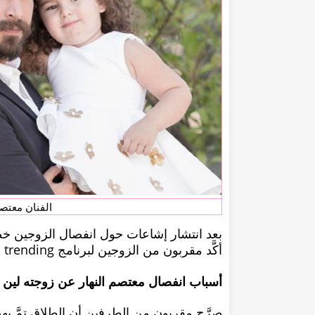
الفنان معتصم
بعد انتشار إشاعات حول انفصال الزوجين خصو
أكَّد مقربون من الزوجين لبرنامج Mbc trending خبر انفصال الزوجين قبل أشهر وبهدوء تام
أسباب انفصال معتصم النهار عن زوجته لين
صرَّح مقربون من الطرفين أن الطلاق تمَّ به