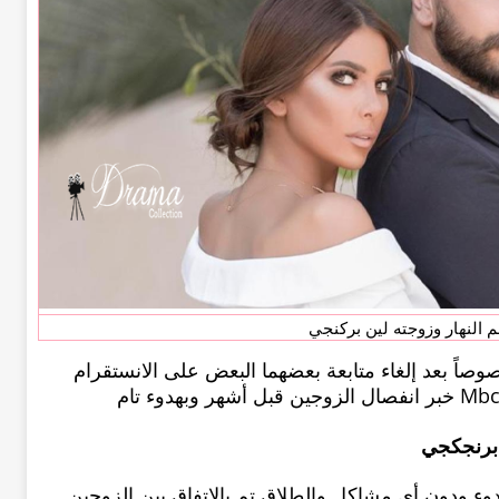
 النهار وزوجته لين بركنجي
صاً بعد إلغاء متابعة بعضهما البعض على الانستقرام
 برنجكجي
دوء ودون أي مشاكل والطلاق تم بالاتفاق بين الزوجين