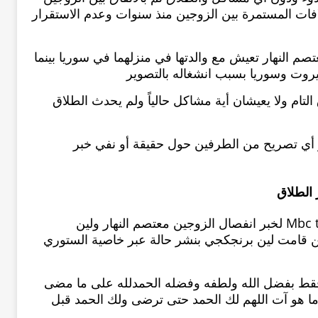
افات المستمرة بين الزوجين منذ سنوات وعدم الاستقرار
صم النهار تعيش مع والدتها في منزلهما في سوريا بينما
وبيروت وسوريا بسبب انشغاله بالتصوير
التام ولا يعيشان أية مشاكل حالياً ولم يحدث الطلاق
ر أي تصريح من الطرفين حول حقيقة أو نفي خبر
 الطلاق
بعد انتشار الشائعات وتأكيد برنامج Mbc trending لخبر انفصال الزوجين معتصم النهار ولين
قامت لين برنجكجي بنشر حالة عبر خاصية الستوري
 فقط بفضل الله ولطفه وفضله الحمدلله على ما مضى
ما هو آت اللهم لك الحمد حتى ترضى ولك الحمد قبل