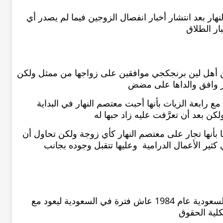
ار بعد انتشار أخبار انفصال الزوجين فيما لم يصدر أي
بار الطلاق
كن أهل لين برنجكجي موافقين على زواجها من ممثل ولكن
ير وافق والداها على مضض
رابعة الزيات بأنها أحبت معتصم النهار في البداية
 بعد أن تعرَّفت عليه زاد حبها له
 بأنها تجار على معتصم النهار كأي زوجة ولكن تحاول أن
 كثير الأعمال الدرامية وعليها تتقبل وجوده بجانب
ولد الفنان معتصم النهار في مدينة الرياض بالسعودية عام 1984 عاش فترة في السعودية ليعود مع
كلية الحقوق