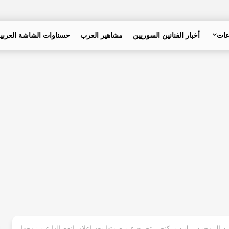
عات
أخبار الفنانين السوريين
مشاهير العرب
حسناوات الشاشة العربي
ن الزوجين .. لين بركنجي تخرج عن صمتها بعد إعلان انفصالها عن زوجها