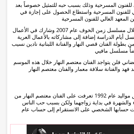
ي للفنون المسرحية وذلك بسبب حبه للتمثيل خصوصاً بعد
ي للفنون المسرحية واستطاع الحصول على إجازة في
المعهد العالي للفنون المسرحية
بدأ الفنان معتصم النهار مسيرته الفنية من خلال مسلسل زمن الخوف عام 2007 وشارك في الأعمال
 أيام الدراسة إضافة إلى مشاركاته بالأعمال العرية
ولة الفنان قصي النهار والفنانة اللبنانية نادين نسيب
يضاً مسلسل مافيي
رمضاني فلن يتواجد الفنان معتصم النهار خلال هذه الموسم
لين برنجكجي شابة سورية من مدينة دمشق مواليد عام 1992 تعرفت على الفنان معتصم النهار من
 والشهرة في بداية زواجهما ولكن بسبب حب الناس
ّلت حسابها الشخصي على الانستقرام إلى حساب عام