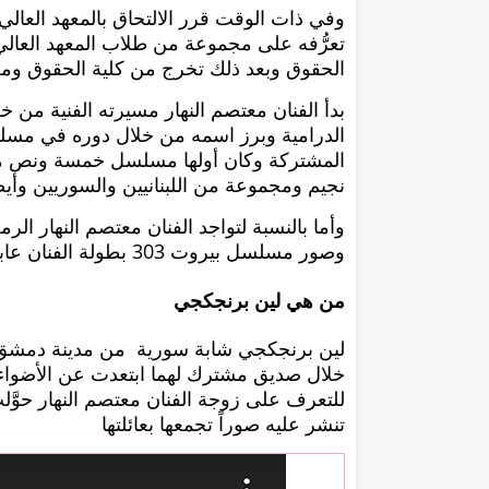
وفي ذات الوقت قرر الالتحاق بالمعهد العال
تعرُّفه على مجموعة من طلاب المعهد العال
الحقوق وبعد ذلك تخرج من كلية الحقوق ومن 
الدرامية وبرز اسمه من خلال دوره في مسلسل
المشتركة وكان أولها مسلسل خمسة ونص من بط
نجيم ومجموعة من اللبنانيين والسوريين وأ
وأما بالنسبة لتواجد الفنان معتصم النهار ال
وصور مسلسل بيروت 303 بطولة الفنان عابد فهد والفنانة سلافة معمار والفنان معتصم النهار
من هي لين برنجكجي
خلال صديق مشترك لهما ابتعدت عن الأضواء
للتعرف على زوجة الفنان معتصم النهار حوَ
تنشر عليه صوراً تجمعها بعائلتها