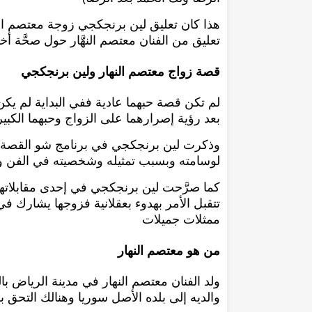
هذا كان تعليق لين برنجكجي زوجة معتصم النه
تعليق من الفنان معتصم النهَّار حول صحَّة أخ
قصة زواج معتصم النهار ولين برنجكجي
لم تكن قصة حبهما عادية ففي البداية لم ي
بعد رؤية إصرارهما على الزواج وحبهما الكب
وذكرت لين برنجكجي في برنامج شو القصة مع 
لوسامته وبسبب تمثيله وشخصيته في الفن ولكن
كما صرَّحت لين برنجكجي في إحدى مقابلاتها
تتقبل الأمر بهدوء بعقلانية فزوجها يشارك في
ممثلات جميلات
من هو معتصم النهار
والديه إلى بلده الأصل سوريا وهنالك التحق ب