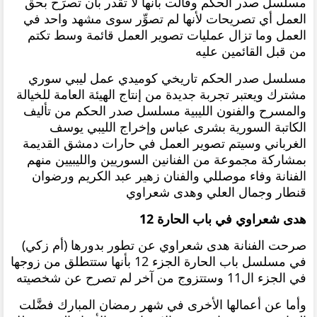
مسلسل صدر الحكم وقالت بأنها لا تقدر بأن تصرِّح بحق
العمل أي تصريحات لأنها لم تصوِّر سوى مشهد واحد في
العمل وما تزال عمليات تصوير العمل قائمة وسط تكتم
من قبل القائمين عليه
مسلسل صدر الحكم تاريخي كوميدي عمل ليبي سوري
مشترك ويعتبر تجربة جديدة من إنتاج الهيئة العامة للخيالة
والمسرح والفنون الليبية مسلسل صدر الحكم من تأليف
الكاتبة السورية بشرى عباس وإخراج الليبي يوسف
الغرباني وسيتم تصوير العمل في حارات دمشق القديمة
بمشاركة مجموعة من الفنانين السوريين والليبيين منهم
الفنانة وفاء موصللي والفنان زهير عبد الكريم ورضوان
قنطار وجمال العلي وهدى شعراوي
هدى شعراوي في باب الحارة 12
صرحت الفنانة هدى شعراوي عن تطور بدورها (أم زكي)
في مسلسل باب الحارة الجزء 12 بأنها ستتطلق من زوجها
في الجزء ال11 وستتزوج من آخر لم تصرح عن شخصيته
وأما عن أعمالها الأخرى في شهر رمضان المبارك فضَّلت