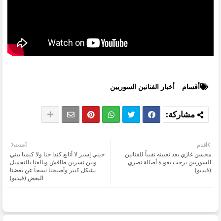
أقسام
أخبار الفنانين السوريين
أقدم
أحدث
محسن غازي بعد تعيينه نقيباً للفنانين
جيني إسبر لا أتابع كندا حنا ولا كيميا بيني
السوريين يرحب بعودة أصالة نصري
وبين نسرين طافش وبالغنا بالتجميل
(فيديو)
بشكل كبير وأصبحنا نسخاً عن بعضنا
البعض (فيديو)