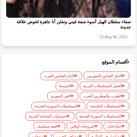
صفاء سلطان الهبل أسوء صفة فيني وتعلن أنا جاهزة لخوض علاقة
جديدة
May 06, 2022
أقسام الموقع
أخبار الفنانين السوريين
أخبار الفنانين العرب
أفضل المسلسلات العربية
السينما
الطرب والمطربين العرب
الفن السوري
المسلسلات الخليجية
المسلسلات السورية الجديدة
المسلسلات السورية القديمة
حسناوات الشاشة العربية
حياة فنان
شروحات أونلاين
قصة مسلسل
مسلسل في الذاكرة
مشاهير العرب
منوعات